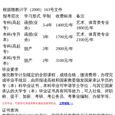
根据赣教计字（2000）163号文件
报考层次
学习形式
学制
收费标准
备注
专科(高起
函授(业
艺术、体育类专业
3-4年
1400元/年
专)
余)
1800元/年
本科(专升
函授(业
艺术、体育类专业
3年
1700元/年
本)
余)
2100元/年
专科(高起
脱产
2年
2900元/年
专)
本科(专升
脱产
2年
3100元/年
本)
毕业要求
修完教学计划规定的全部课程，成绩合格，缴清费用，办理完
成毕业手续后，由所报读高校和国家教委颁发国家承认学历的
专（本）科毕业证书，本科毕业可申请学士学位，与其它国家
承认的大学专（本）毕业证书具有同等效力，可入社保、评职
称、提干、加薪、考研、考公务员、考事业编制、办留学等。
正常毕业，可获得天津成考网专属就业推荐机会。
立即获取 >>
证书查询