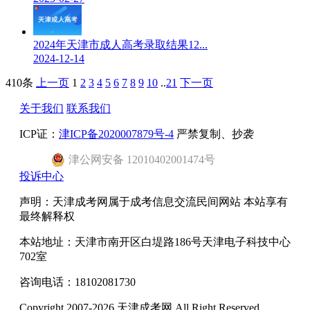
2024年天津市成人高考录取结果12...
2024-12-14
410条
上一页
1
2
3
4
5
6
7
8
9
10
..
21
下一页
关于我们
联系我们
ICP证：
津ICP备2020007879号-4
严禁复制、抄袭
津
公网安备
12010402001474
号
投诉中心
声明：天津成考网属于成考信息交流民间网站 本站享有
最终解释权
本站地址：天津市南开区白堤路186号天津电子科技中心
702室
咨询电话：18102081730
Copyright 2007-2026 天津成考网 All Right Reserved