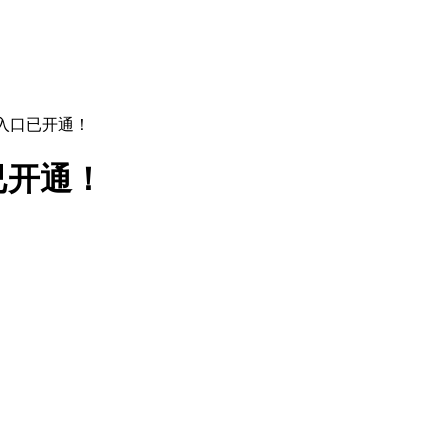
名入口已开通！
已开通！