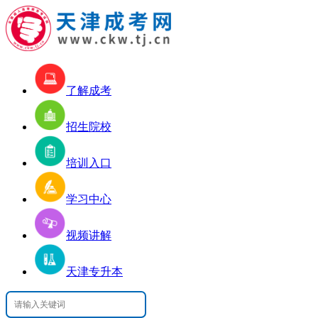
了解成考
招生院校
培训入口
学习中心
视频讲解
天津专升本