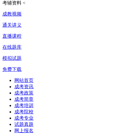
考辅资料
<
成教视频
通关讲义
直播课程
在线题库
模拟试题
免费下载
网站首页
成考资讯
成考政策
成考简章
成考培训
成考院校
成考专业
试题真题
网上报名