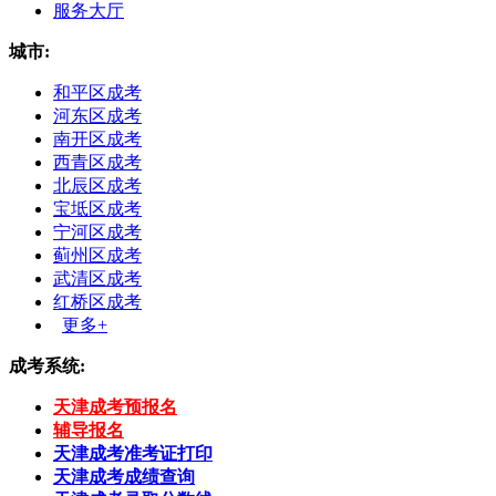
服务大厅
城市:
和平区成考
河东区成考
南开区成考
西青区成考
北辰区成考
宝坻区成考
宁河区成考
蓟州区成考
武清区成考
红桥区成考
更多+
成考系统:
天津成考预报名
辅导报名
天津成考准考证打印
天津成考成绩查询