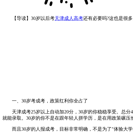
作
【导读】30岁以后考
天津成人高考
还有必要吗?这也是很
者：
邹
老
师
一、30岁考成考，政策红利你全占了
天津成考25岁以上自动加20分，30岁的你稳稳享受。总分45
就能录取。30岁的你不是在跟年轻人拼学历，是在用政策碾压
而且30岁的人报成考，目标非常明确，不是为了"体验大学