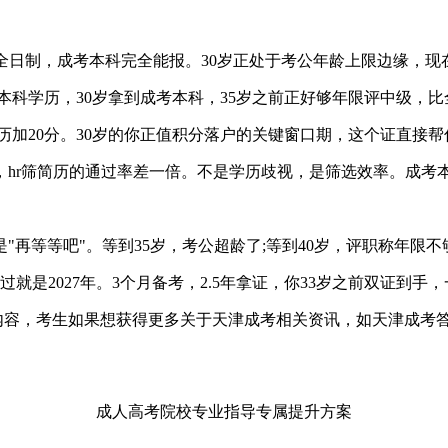
制全日制，成考本科完全能报。30岁正处于考公年龄上限边缘，现
科学历，30岁拿到成考本科，35岁之前正好够年限评中级，比
加20分。30岁的你正值积分落户的关键窗口期，这个证直接帮
，hr筛简历的通过率差一倍。不是学历歧视，是筛选效率。成考
等等吧"。等到35岁，考公超龄了;等到40岁，评职称年限不
是2027年。3个月备考，2.5年拿证，你33岁之前双证到手
关内容，考生如果想获得更多关于天津成考相关资讯，如天津成考
成人高考院校专业指导专属提升方案