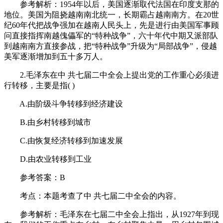
参考解析：1954年以后，美国逐渐取代法国在印度支那的
地位。美国为阻挠越南南北统一，长期霸占越南南方。在20世
纪60年代把战争强加在越南人民头上，先是进行由美国军事顾
问直接指挥南越傀儡军的“特种战争”，六十年代中期又派部队
到越南南方直接参战，把“特种战争”升级为“局部战争”，侵越
美军逐渐增加到五十多万人。
2.毛泽东在中 共七届二中全会上提出党的工作重心必须进
行转移，主要是指( )
A.由阶级斗争转移到经济建设
B.由乡村转移到城市
C.由恢复经济转移到加速发展
D.由农业转移到工业
参考答案：B
考点：本题考查了中 共七届二中全会的内容。
参考解析：毛泽东在七届二中全会上指出，从1927年到现