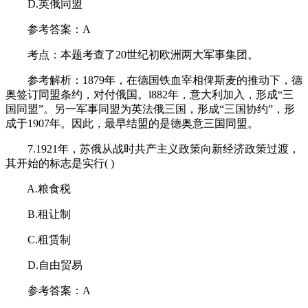
D.英俄同盟
参考答案：A
考点：本题考查了20世纪初欧洲两大军事集团。
参考解析：1879年，在德国铁血宰相俾斯麦的推动下，德
奥签订同盟条约，对付俄国。l882年，意大利加入，形成“三
国同盟”。另一军事同盟为英法俄三国，形成“三国协约”，形
成于1907年。因此，最早结盟的是德奥意三国同盟。
7.1921年，苏俄从战时共产主义政策向新经济政策过渡，
其开始的标志是实行( )
A.粮食税
B.租让制
C.租赁制
D.自由贸易
参考答案：A