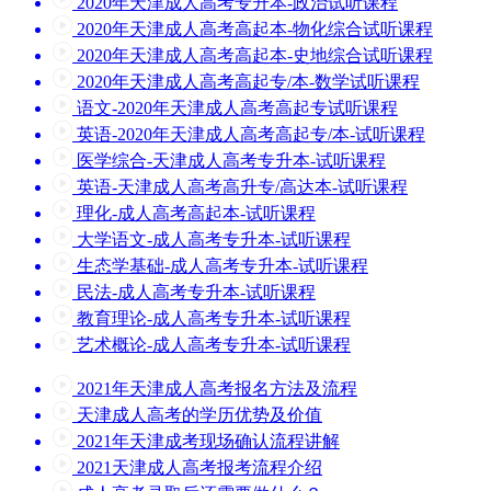
2020年天津成人高考专升本-政治试听课程
2020年天津成人高考高起本-物化综合试听课程
2020年天津成人高考高起本-史地综合试听课程
2020年天津成人高考高起专/本-数学试听课程
语文-2020年天津成人高考高起专试听课程
英语-2020年天津成人高考高起专/本-试听课程
医学综合-天津成人高考专升本-试听课程
英语-天津成人高考高升专/高达本-试听课程
理化-成人高考高起本-试听课程
大学语文-成人高考专升本-试听课程
生态学基础-成人高考专升本-试听课程
民法-成人高考专升本-试听课程
教育理论-成人高考专升本-试听课程
艺术概论-成人高考专升本-试听课程
2021年天津成人高考报名方法及流程
天津成人高考的学历优势及价值
2021年天津成考现场确认流程讲解
2021天津成人高考报考流程介绍