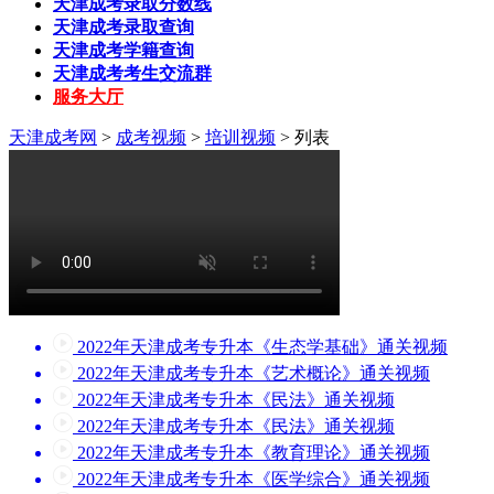
天津成考录取分数线
天津成考录取查询
天津成考学籍查询
天津成考考生交流群
服务大厅
天津成考网
>
成考视频
>
培训视频
> 列表
2022年天津成考专升本《生态学基础》通关视频
2022年天津成考专升本《艺术概论》通关视频
2022年天津成考专升本《民法》通关视频
2022年天津成考专升本《民法》通关视频
2022年天津成考专升本《教育理论》通关视频
2022年天津成考专升本《医学综合》通关视频