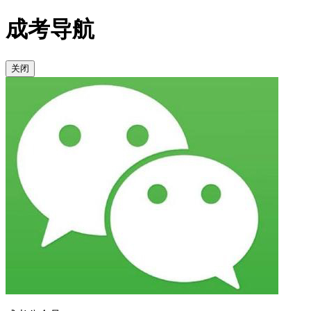
成考导航
关闭