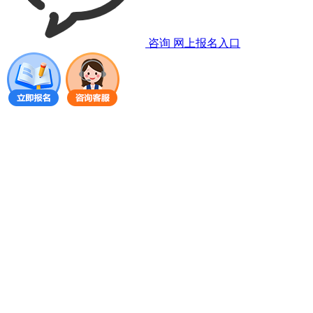
咨询
网上报名入口