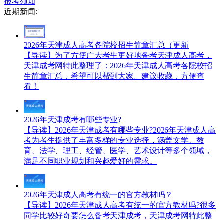
报考须知
近期新闻:
2026年天津成人高考各院校招生简章汇总（更新
【导读】为了方便广大考生更好地备考天津成人高考，
天津成考网特此整理了：2026年天津成人高考各院校招
生简章汇总，希望可以帮到大家。建议收藏，方便查
看！
2026年天津成考有哪些专业?
【导读】2026年天津成考有哪些专业?2026年天津成人高
考为考生提供了丰富多样的专业选择，涵盖文学、教
育、法学、理工、经管、医学、艺术设计等多个领域，
满足不同职业规划和兴趣爱好的需求。
2026年天津成人高考有统一的官方教材吗？
【导读】2026年天津成人高考有统一的官方教材吗?很多
同学比较好奇要怎么备考天津成考，天津成考网特此整