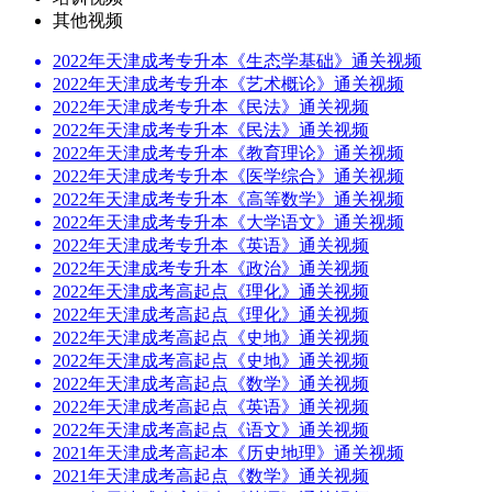
其他视频
2022年天津成考专升本《生态学基础》通关视频
2022年天津成考专升本《艺术概论》通关视频
2022年天津成考专升本《民法》通关视频
2022年天津成考专升本《民法》通关视频
2022年天津成考专升本《教育理论》通关视频
2022年天津成考专升本《医学综合》通关视频
2022年天津成考专升本《高等数学》通关视频
2022年天津成考专升本《大学语文》通关视频
2022年天津成考专升本《英语》通关视频
2022年天津成考专升本《政治》通关视频
2022年天津成考高起点《理化》通关视频
2022年天津成考高起点《理化》通关视频
2022年天津成考高起点《史地》通关视频
2022年天津成考高起点《史地》通关视频
2022年天津成考高起点《数学》通关视频
2022年天津成考高起点《英语》通关视频
2022年天津成考高起点《语文》通关视频
2021年天津成考高起本《历史地理》通关视频
2021年天津成考高起点《数学》通关视频