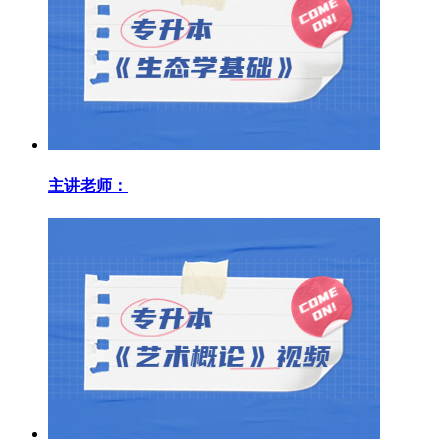
主讲老师：