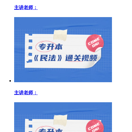
主讲老师：
主讲老师：