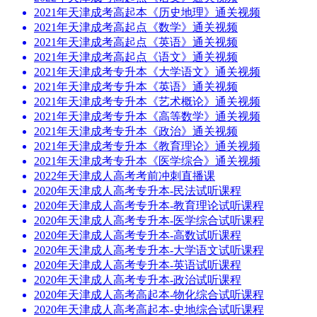
2021年天津成考高起本《历史地理》通关视频
2021年天津成考高起点《数学》通关视频
2021年天津成考高起点《英语》通关视频
2021年天津成考高起点《语文》通关视频
2021年天津成考专升本《大学语文》通关视频
2021年天津成考专升本《英语》通关视频
2021年天津成考专升本《艺术概论》通关视频
2021年天津成考专升本《高等数学》通关视频
2021年天津成考专升本《政治》通关视频
2021年天津成考专升本《教育理论》通关视频
2021年天津成考专升本《医学综合》通关视频
2022年天津成人高考考前冲刺直播课
2020年天津成人高考专升本-民法试听课程
2020年天津成人高考专升本-教育理论试听课程
2020年天津成人高考专升本-医学综合试听课程
2020年天津成人高考专升本-高数试听课程
2020年天津成人高考专升本-大学语文试听课程
2020年天津成人高考专升本-英语试听课程
2020年天津成人高考专升本-政治试听课程
2020年天津成人高考高起本-物化综合试听课程
2020年天津成人高考高起本-史地综合试听课程